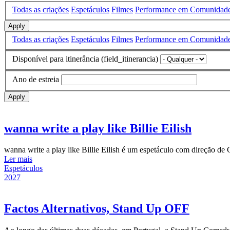
Todas as criações
Espetáculos
Filmes
Performance em Comunidad
Apply
Todas as criações
Espetáculos
Filmes
Performance em Comunidad
Disponível para itinerância (field_itinerancia)
Ano de estreia
Apply
wanna write a play like Billie Eilish
wanna write a play like Billie Eilish é um espetáculo com direção de
Ler mais
Espetáculos
2027
Factos Alternativos, Stand Up OFF