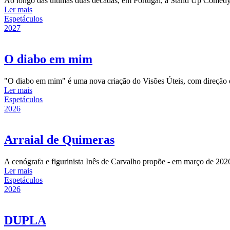
Ao longo das últimas duas décadas, em Portugal, a Stand Up Comedy d
Ler mais
Espetáculos
2027
O diabo em mim
"O diabo em mim" é uma nova criação do Visões Úteis, com direção d
Ler mais
Espetáculos
2026
Arraial de Quimeras
A cenógrafa e figurinista Inês de Carvalho propõe - em março de 2026,
Ler mais
Espetáculos
2026
DUPLA