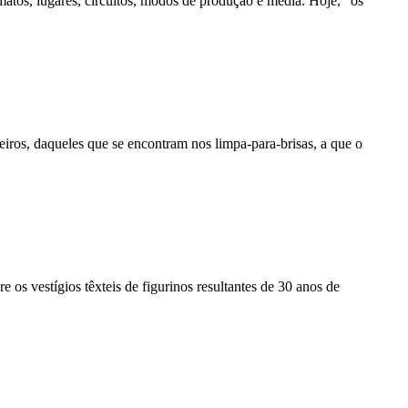
atos, lugares, circuitos, modos de produção e media. Hoje, “os
ros, daqueles que se encontram nos limpa-para-brisas, a que o
os vestígios têxteis de figurinos resultantes de 30 anos de