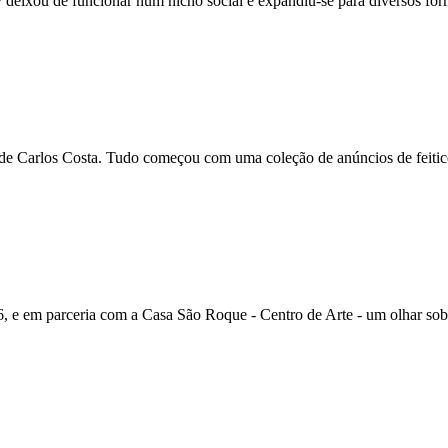
eixou de funcionar num nicho social e expandiu-se para diversos form
e Carlos Costa. Tudo começou com uma coleção de anúncios de feiticei
 e em parceria com a Casa São Roque - Centro de Arte - um olhar sobre 