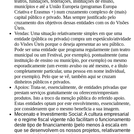
teatros, fundações, federações, instituições de ensino,
municípios e até a União Europeia (programas Europa
Criativa e Erasmus +) num cruzamento complexo de (mais)
capital público e privado. Mas sempre justificado pelo
cruzamento dos objetivos dessas entidades com os do Visões
Úteis.
Vendas: Uma situação relativamente simples em que uma
entidade (pública ou privada) compra um espetáculo/atividade
do Visões Úteis porque o deseja apresentar ao seu público.
Pode ser uma entidade que programa regularmente (um teatro
municipal ou um Festival, por exemplo), pontualmente (uma
instituição de ensino ou município, por exemplo) ou mesmo
esporadicamente (um evento avulso ou até mesmo, e a título
completamente particular, uma pessoa em nome individual,
por exemplo). Pelo que se vê, também aqui se cruzam
dinheiros públicos e privados.
Apoios: Trata-se, essencialmente, de entidades privadas que
prestam serviços gratuitamente ou oferecem/emprestam
produtos. Isto a troco da menção pública do referido apoio.
Estas entidades optam por este envolvimento, essencialmente,
por considerarem que o mesmo beneficia a sua imagem.
Mecenato e Investimento Social: A cultura empresarial
e o regime fiscal vigente não facilitam o funcionamento
deste tipo de financiamento (pelo menos à escala em
que se desenvolvem os nossos projetos, relativamente