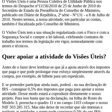
O Visões Úteis é uma Pessoa Coletiva de Utilidade Pública nos
termos do Despacho nº11156/2010 de 25 de Junho de 2010 do
Secretário de Estado da Presidência do Conselho de Ministros,
publicado em Diário de República, 2ª série - Nº131 - a 8 de Julho de
2010. Nestes termos, a nossa atividade, em particular as contas,
também é fiscalizada pelo Conselho de Ministros.
O Visões Úteis tem a sua situação regularizada com o Fisco e com a
Segurança Social e cumpre a lei laboral, celebrando contratos de
trabalho nos termos da legislação em vigor, nomeadamente com
atores e técnicos.
Quer apoiar a atividade do Visões Úteis?
Antes de o fazer deve lembrar-se que já a apoia através dos impostos
que paga e que pode prolongar esse esforço simplesmente através da
compra, por exemplo, de bilhete para um espetáculo.
E se pretender participar ainda mais, poderá - na sua declaração de
IRS - consignar 0,5% dos impostos que paga para apoiar a nossa
atividade. Desse modo estará a coproduzir diretamente o nosso
projeto. Para isso basta que na declaração, na folha de Rosto do
Modelo 3, preencha o quadro 11 e no campo 1103 coloque o nosso
NIF 503 285 315. Mas não deixe de recordar que são imensas e
notáveis as entidades a quem pode consignar 0,5% do seu IRS;