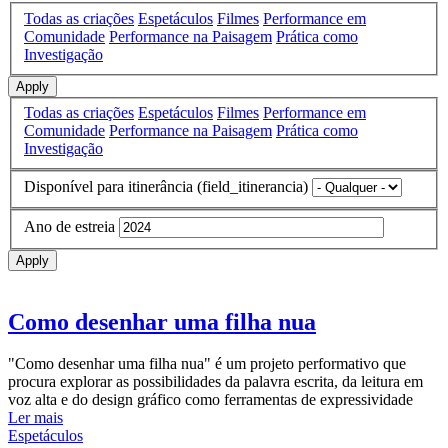
Todas as criações
Espetáculos
Filmes
Performance em
Comunidade
Performance na Paisagem
Prática como
Investigação
Apply
Todas as criações
Espetáculos
Filmes
Performance em
Comunidade
Performance na Paisagem
Prática como
Investigação
Disponível para itinerância (field_itinerancia)
Ano de estreia
Apply
Como desenhar uma filha nua
"Como desenhar uma filha nua" é um projeto performativo que
procura explorar as possibilidades da palavra escrita, da leitura em
voz alta e do design gráfico como ferramentas de expressividade
Ler mais
Espetáculos