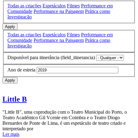
Todas as criações
Espetáculos
Filmes
Performance em
Comunidade
Performance na Paisagem
Prática como
Investigação
Apply
Todas as criações
Espetáculos
Filmes
Performance em
Comunidade
Performance na Paisagem
Prática como
Investigação
Disponível para itinerância (field_itinerancia)
Ano de estreia
Apply
Little B
"Little B", uma coprodução com o Teatro Municipal do Porto, o
Teatro Académico Gil Vcente em Coimbra e o Teatro Diogo
Bernardes de Ponte de Lima, é um espetáculo de teatro criado e
interpretado por
Ler mais