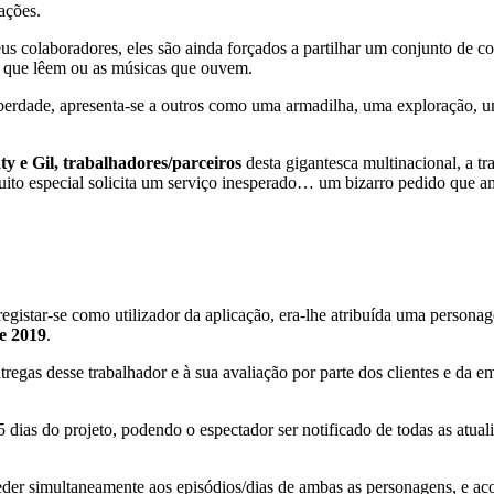
ações.
eus colaboradores, eles são ainda forçados a partilhar um conjunto de c
as que lêem ou as músicas que ouvem.
iberdade, apresenta-se a outros como uma armadilha, uma exploração, um
ty e Gil, trabalhadores/parceiros
desta gigantesca multinacional, a t
ito especial solicita um serviço inesperado… um bizarro pedido que am
registar-se como utilizador da aplicação, era-lhe atribuída uma persona
de 2019
.
tregas desse trabalhador e à sua avaliação por parte dos clientes e da 
 dias do projeto, podendo o espectador ser notificado de todas as at
ceder simultaneamente aos episódios/dias de ambas as personagens, e 