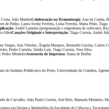
s Costa, João Martins
Colaboração na Dramaturgia
: Ana da Cunha, B
unes de Pinho, Laura Avelar Ferreira, Luísa Ferreira, Maria Pinto, Ti
plicação
: André Lamelas (programação e engenharia de software), Ric
ra Allen
Canções Originais e Interpretação
: Tiago Correia, André Júli
a Vargas, Ana Vitorino, Ângela Marques, Bernardo Gavina, Carlos Cos
ro, Pedro Carreira, Simão Luís, Tiago Correia, Vera Silva
: Pedro Monteiro
Assessoria de Imprensa
: Joana de Belém
lo do Instituto Politécnico do Porto, Universidade de Coimbra, Agent
Inês de Carvalho, João Paulo Correia, José Reis, Manuela Monteiro, 
enciatura em Design e Multimédia da Faculdade de Ciências e Tecnolog