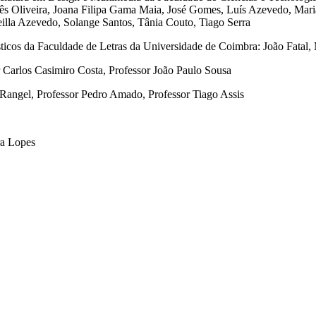
nês Oliveira, Joana Filipa Gama Maia, José Gomes, Luís Azevedo, Mari
eilla Azevedo, Solange Santos, Tânia Couto, Tiago Serra
ticos da Faculdade de Letras da Universidade de Coimbra: João Fatal,
or Carlos Casimiro Costa, Professor João Paulo Sousa
 Rangel, Professor Pedro Amado, Professor Tiago Assis
ra Lopes