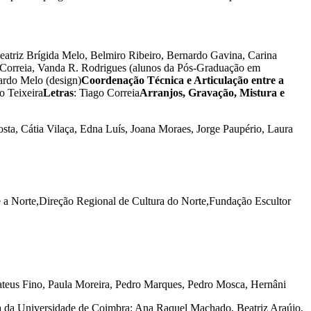
eatriz Brígida Melo, Belmiro Ribeiro, Bernardo Gavina, Carina
ago Correia, Vanda R. Rodrigues (alunos da Pós-Graduação em
ardo Melo (design)
Coordenação Técnica e Articulação entre a
o Teixeira
Letras
: Tiago Correia
Arranjos, Gravação, Mistura e
ta, Cátia Vilaça, Edna Luís, Joana Moraes, Jorge Paupério, Laura
e a Norte,Direção Regional de Cultura do Norte,Fundação Escultor
Mateus Fino, Paula Moreira, Pedro Marques, Pedro Mosca, Hernâni
ia da Universidade de Coimbra: Ana Raquel Machado, Beatriz Araújo,