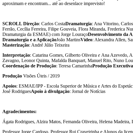
aproximam e encontram... até ao desenlace imprevisto!
SCROLL Direção
: Carlos Costa
Dramaturgia
: Ana Vitorino, Carlo
Ferrão, Cecília Ferreira, Filipe Gouveia, Flora Miranda, Frederica N
Dramaturgia da ESMAE) com Jorge Louraço
Desenvolvimento da A
Dramaturgia e a Aplicação
João Martins
Vídeo
: Alexandra Allen, Sa
Masterização
: André Júlio Teixeira
Interpretação
: Catarina Gomes, Gilberto Oliveira
e
Ana Azevedo, An
Zavagno, Leonor Quinta, Mafalda Banquart, Manuel Rito, Nuno Lourei
Coordenação de Produção
: Teresa Camarinha
Produção Executiva
Produção
Visões Úteis / 2019
Apoios
: ESMAE/IPP - Escola Superior de Música e Artes do Espetácu
José Rodrigues
Apoio à divulgação
: Jornal de Notícias
Agradecimentos:
Ágata Rodrigues, Alzira Matos, Fernanda Oliveira, Helena Madeira, 
Professor Jorge Cardoso, Professor Rui Craveirinha e Alunos da lic