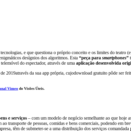
tecnologias, e que questiona o próprio conceito e os limites do teatro 
 enigmáticos desígnios dos algoritmos. Esta
“peça para
smartphones
”
e telemóvel do espectador, através de uma
aplicação desenvolvida orig
o de 2019através da sua app própria, cujodownload gratuito pôde ser f
canal Vimeo
do Visões Úteis.
ens e serviços
– com um modelo de negócio semelhante ao que hoje as
tam ao transporte de pessoas, comidas e bens comerciais, podendo em bre
 empresa, têm de submeter-se a uma distribuição dos serviços comandad