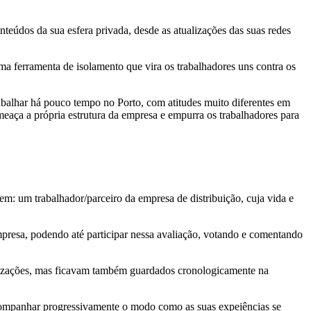
onteúdos da sua esfera privada, desde as atualizações das suas redes
a ferramenta de isolamento que vira os trabalhadores uns contra os
rabalhar há pouco tempo no Porto, com atitudes muito diferentes em
eaça a própria estrutura da empresa e empurra os trabalhadores para
gem: um trabalhador/parceiro da empresa de distribuição, cuja vida e
empresa, podendo até participar nessa avaliação, votando e comentando
ualizações, mas ficavam também guardados cronologicamente na
acompanhar progressivamente o modo como as suas expeiências se