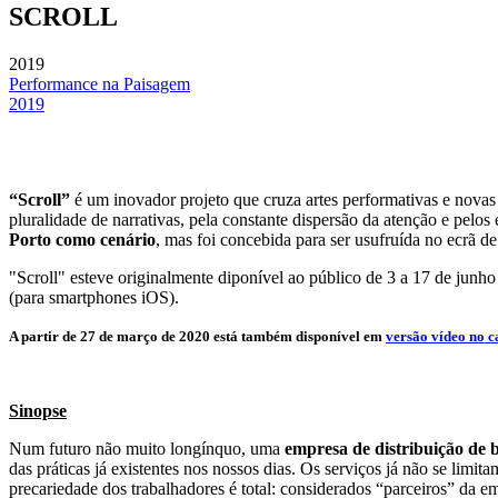
SCROLL
2019
Performance na Paisagem
2019
“Scroll”
é um inovador projeto que cruza artes performativas e novas 
pluralidade de narrativas, pela constante dispersão da atenção e pelos
Porto como cenário
, mas foi concebida para ser usufruída no ecrã d
"Scroll" esteve originalmente diponível ao público de 3 a 17 de junh
(para smartphones iOS).
A partir de 27 de março de 2020 está também disponível em
versão vídeo no 
Sinopse
Num futuro não muito longínquo, uma
empresa de distribuição de b
das práticas já existentes nos nossos dias. Os serviços já não se limi
precariedade dos trabalhadores é total: considerados “parceiros” da