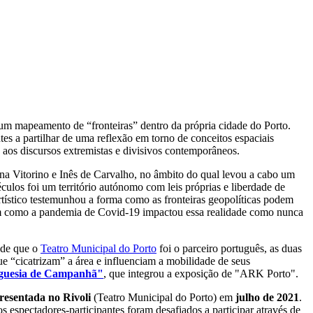
e um mapeamento de “fronteiras” dentro da própria cidade do Porto.
es a partilhar de uma reflexão em torno de conceitos espaciais
 aos discursos extremistas e divisivos contemporâneos.
Ana Vitorino e Inês de Carvalho, no âmbito do qual levou a cabo um
culos foi um território autónomo com leis próprias e liberdade de
 artístico testemunhou a forma como as fronteiras geopolíticas podem
bém como a pandemia de Covid-19 impactou essa realidade como nunca
de que o
Teatro Municipal do Porto
foi o parceiro português, as duas
ue “cicatrizam” a área e influenciam a mobilidade de seus
eguesia de Campanhã"
, que integrou a exposição de "ARK Porto".
resentada no Rivoli
(Teatro Municipal do Porto) em
julho de 2021
.
 espectadores-participantes foram desafiados a participar através de