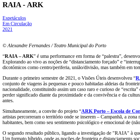
RAIA - ARK
Espetáculos
Em Circulação
2021
© Alexandre Fernandes / Teatro Municipal do Porto
“
RAIA – ARK
” é uma performance em forma de “palestra”, desenvolv
Explorando ao vivo as noções de “distanciamento forçado” e “interrup
dicotómicos como centro/periferia, união/divisão, mas também em torn
Durante o primeiro semestre de 2021, o Visões Úteis desenvolveu “
R
conjunto de viagens às pequenas e pouco habitadas aldeias da fronteir
nacionalidade, constituindo assim um caso raro e curioso de “escrita” 
perder significado diante da proximidade e da convivência e da cul
antes.
Simultaneamente, a convite do projeto “
ARK Porto – Escola de Con
artistas percorreram o território onde se inserem – Campanhã, a zona 
habitantes, bem como seu sentimento psicológico e emocional de (não
O segundo resultado público, ligando a investigação de "RAIA" à q
Um formato híbrido, onde as noções de fronteira e distanciamento soci