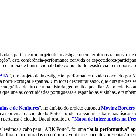
ida a partir de um projeto de investigação em territórios raianos, e d
ção”, esta conferência-performance convida os espectadores-participant
o da ideia de transnacionalidade como ato de resistência - em oposição
AIA
”, um projeto de investigação, performance e vídeo cocriado por 
a norte Portugal-Espanha. Um local descentralizado, que durante dez sé
cenográfica dentro de uma história geopolítica peculiar. Aí, o coletivo
tura que une as comunidades portuguesas e espanholas vizinhas, e tam
fins e de Nenhures
”, no âmbito do projeto europeu
Moving Borders
mais oriental da cidade do Porto -, onde mapearam as barreiras físicas q
) pertença à cidade. Daqui resultou o
"Mapa de Interrupções na Fr
ue levámos a cabo para "ARK Porto", foi uma
“aula-performativa” ap
al foram incorporadas no próprio layout do espaço de apresentação, e os