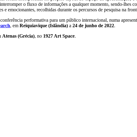
interromper o fluxo de informações a qualquer momento, sendo-lhes con
tes e emocionantes, recolhidas durante os percursos de pesquisa na front
a conferência performativa para um público internacional, numa apresen
earch
, em
Reiquiavique (Islândia)
a
24 de junho de 2022
.
em
Atenas (Grécia)
, no
1927 Art Space
.