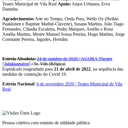
Teatro Municipal de Vila Real
Apoio:
Anjos Urbanos, Erva
Daninha
Agradecimentos
Arte no Tempo, Onda Pura, Wello Oy (Heikki
Paakkinen e Baptiste Mathié-Claverie), Susana Martins, João Tiago
Fernandes, Cláudia Escaleira, Pedro Marques, Arsélio e Rosa
Amélia Martins, Mestre Manuel Sousa Pereira, Hugo Martins, Jorge
Constante Pereira, Jagodes, Hernâni.
Estreia Absoluta:
24 de outubro de 2020 / AGORA Theater
"Jubiläumsfest"
/ St. Vith (Bélgica)
Espetáculo reagendado para
21 de abril de 2022
, na sequência das
medidas de contenção do Covid 19.
Estreia Nacional
:
6 de novembro 2020 / Teatro Municipal de Vila
Real
Pessoa coletiva com estatuto de utilidade pública