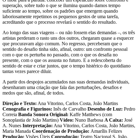
superação, sobre tudo o que se ilumina quando damos tempo
suficiente ao tempo, sobre os padrões que emergem quando
laboriosamente repetimos os pequenos gestos de uma tarefa,
acreditando que o processo revelará o sentido do resultado.
Ao longo das suas viagens – ou não fossem elas demandas –, os três
artistas perderam o rasto uns dos outros, chegaram quase a esquecer
que procuravam algo comum. No regresso, perceberam que o
sentido do desafio tinha sido, afinal, outro: um confronto pessoal
com o que os perturba no passado, com o que os desafia no
presente, com o que os assusta no futuro. E a redescoberta do
sentido de estar e criar juntos, que o tempo histérico do quotidiano
tantas vezes parece diluir.
A partir dos despojos acumulados nas suas demandas individuais,
desenharam uma criação que fala das perturbações, desafios e
medos que são, afinal, de todos.
Direção e Texto:
Ana Vitorino, Carlos Costa, João Martins
Cenografia e Figurinos:
Inês de Carvalho
Desenho de Luz:
Pedro
Correia
Banda Sonora Original:
Kaffe Matthews (com
Sonoplastia de João Martins)
Vídeo:
Nuno Barbosa
A Caixa:
José
A. Nunes
Interpretação:
Ana Vitorino, Carlos Costa, João Martins,
Maria Manada
Coordenação de Produção:
Amarílis Felizes
Produção:
Visões Úteis
Coprodução:
Teatro Nacional S. João,