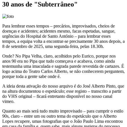
30 anos de "Subterrâneo"
Para lembrar esses tempos – precários, improvisados, cheios de
doenças e acidentes; acidentes mesmo, facas espetadas, sangue,
urgências do Hospital de Santo António – para lembrar esses
tempos, a equipa volta a encontrar-se precisamente 30 anos depois, a
8 de setembro de 2025, uma segunda-feira, pelas 18.30h.
Onde? No Pipa Velha, claro, acolhidos pelo Eurico, porque nos
anos 90 era no Pipa que tudo começava e acabava, como ainda
testemunha uma imaculada e sagrada parede revestida de cartazes. É
logo acima do Teatro Carlos Alberto, se não conhecerem perguntem,
porque toda a gente sabe onde é.
A ideia desta ativação do nosso arquivo é do José Alberto Pinto, que
na altura documentou o espetáculo; esse registo – transcrito a partir
do VHS original – ficará entretanto disponível no nosso canal
vimeo.
Quanto ao mais será tudo muito improvisado – para cumprir o estilo
90s, claro – entre um ou outro tema do espetáculo que o Alberto
Lopes recupere, umas fotografias que o João Paulo Lima encontrou
em casa da família e, quem sabe, mais alguns registos do processo