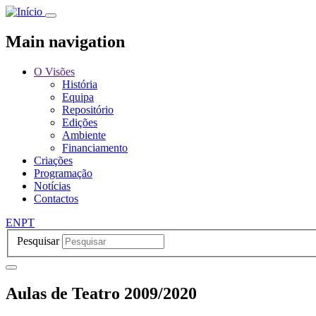
Passar
para
o
Main navigation
conteúdo
principal
O Visões
História
Equipa
Repositório
Edições
Ambiente
Financiamento
Criações
Programação
Notícias
Contactos
EN
PT
Pesquisar
Aulas de Teatro 2009/2020