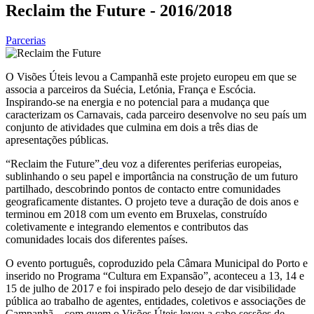
Reclaim the Future - 2016/2018
Parcerias
O Visões Úteis levou a Campanhã este projeto europeu em que se
associa a parceiros da Suécia, Letónia, França e Escócia.
Inspirando-se na energia e no potencial para a mudança que
caracterizam os Carnavais, cada parceiro desenvolve no seu país um
conjunto de atividades que culmina em dois a três dias de
apresentações públicas.
“Reclaim the Future”
deu voz a diferentes periferias europeias,
sublinhando o seu papel e importância na construção de um futuro
partilhado, descobrindo pontos de contacto entre comunidades
geograficamente distantes. O projeto teve a duração de dois anos e
terminou em 2018 com um evento em Bruxelas, construído
coletivamente e integrando elementos e contributos das
comunidades locais dos diferentes países.
O evento português, coproduzido pela Câmara Municipal do Porto e
inserido no Programa “Cultura em Expansão”, aconteceu a 13, 14 e
15 de julho de 2017 e foi inspirado pelo desejo de dar visibilidade
pública ao trabalho de agentes, entidades, coletivos e associações de
Campanhã – com quem o Visões Úteis levou a cabo sessões de