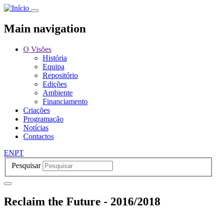
Passar
para
o
Main navigation
conteúdo
principal
O Visões
História
Equipa
Repositório
Edições
Ambiente
Financiamento
Criações
Programação
Notícias
Contactos
EN
PT
Pesquisar
Reclaim the Future - 2016/2018