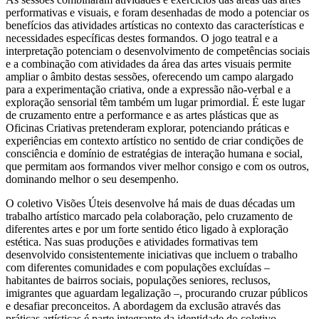
performativas e visuais, e foram desenhadas de modo a potenciar os
benefícios das atividades artísticas no contexto das características e
necessidades específicas destes formandos. O jogo teatral e a
interpretação potenciam o desenvolvimento de competências sociais
e a combinação com atividades da área das artes visuais permite
ampliar o âmbito destas sessões, oferecendo um campo alargado
para a experimentação criativa, onde a expressão não-verbal e a
exploração sensorial têm também um lugar primordial. É este lugar
de cruzamento entre a performance e as artes plásticas que as
Oficinas Criativas pretenderam explorar, potenciando práticas e
experiências em contexto artístico no sentido de criar condições de
consciência e domínio de estratégias de interação humana e social,
que permitam aos formandos viver melhor consigo e com os outros,
dominando melhor o seu desempenho.
O coletivo Visões Úteis desenvolve há mais de duas décadas um
trabalho artístico marcado pela colaboração, pelo cruzamento de
diferentes artes e por um forte sentido ético ligado à exploração
estética. Nas suas produções e atividades formativas tem
desenvolvido consistentemente iniciativas que incluem o trabalho
com diferentes comunidades e com populações excluídas –
habitantes de bairros sociais, populações seniores, reclusos,
imigrantes que aguardam legalização –, procurando cruzar públicos
e desafiar preconceitos. A abordagem da exclusão através das
práticas artísticas é parte integrante da identidade do coletivo.