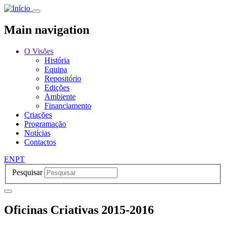
Passar
para
o
Main navigation
conteúdo
principal
O Visões
História
Equipa
Repositório
Edições
Ambiente
Financiamento
Criações
Programação
Notícias
Contactos
EN
PT
Pesquisar
Oficinas Criativas 2015-2016