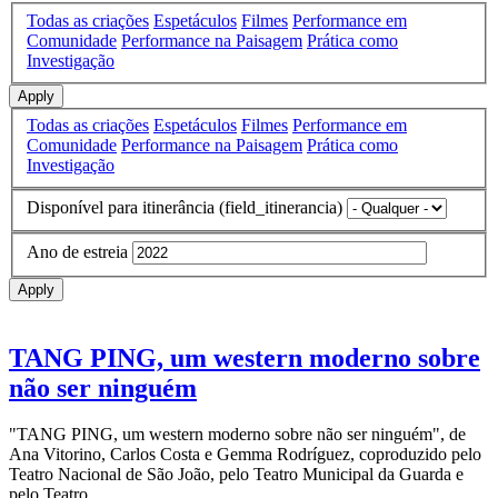
Todas as criações
Espetáculos
Filmes
Performance em
Comunidade
Performance na Paisagem
Prática como
Investigação
Apply
Todas as criações
Espetáculos
Filmes
Performance em
Comunidade
Performance na Paisagem
Prática como
Investigação
Disponível para itinerância (field_itinerancia)
Ano de estreia
Apply
TANG PING, um western moderno sobre
não ser ninguém
"TANG PING, um western moderno sobre não ser ninguém", de
Ana Vitorino, Carlos Costa e Gemma Rodríguez, coproduzido pelo
Teatro Nacional de São João, pelo Teatro Municipal da Guarda e
pelo Teatro