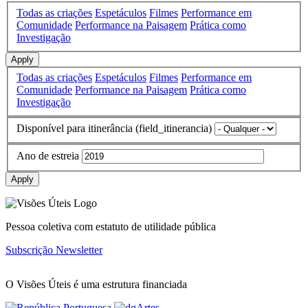
Todas as criações
Espetáculos
Filmes
Performance em
Comunidade
Performance na Paisagem
Prática como
Investigação
Apply
Todas as criações
Espetáculos
Filmes
Performance em
Comunidade
Performance na Paisagem
Prática como
Investigação
Disponível para itinerância (field_itinerancia)
Ano de estreia
Apply
Pessoa coletiva com estatuto de utilidade pública
Subscrição Newsletter
O Visões Úteis é uma estrutura financiada