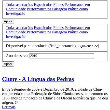
Todas as criações
Espetáculos
Filmes
Performance em
Comunidade
Performance na Paisagem
Prática como
Investigação
Apply
Todas as criações
Espetáculos
Filmes
Performance em
Comunidade
Performance na Paisagem
Prática como
Investigação
Disponível para itinerância (field_itinerancia)
Ano de estreia
Apply
Cluny - A Língua das Pedras
Entre Setembro de 2009 e Dezembro de 2010, a cidade de Cluny,
em parceria com a Federação de Sítios Cluniacenses, comemorou os
1100 anos da fundação de Cluny e da Ordem Monástica que lhe deu
origem. O
Ler mais