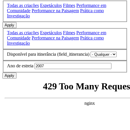
Todas as criações
Espetáculos
Filmes
Performance em
Comunidade
Performance na Paisagem
Prática como
Investigação
Apply
Todas as criações
Espetáculos
Filmes
Performance em
Comunidade
Performance na Paisagem
Prática como
Investigação
Disponível para itinerância (field_itinerancia)
Ano de estreia
Apply