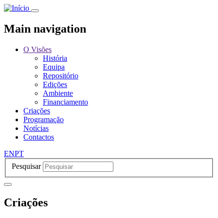
Passar
para
o
Main navigation
conteúdo
principal
O Visões
História
Equipa
Repositório
Edições
Ambiente
Financiamento
Criações
Programação
Notícias
Contactos
EN
PT
Pesquisar
Criações