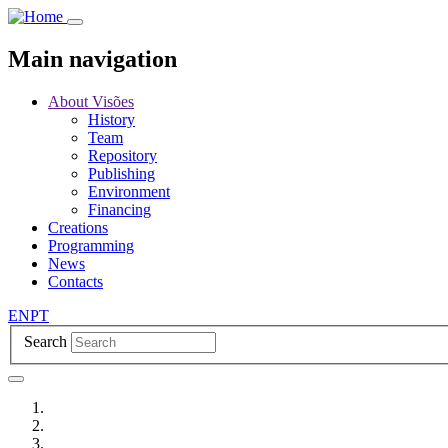
Skip
to
main
Main navigation
content
About Visões
History
Team
Repository
Publishing
Environment
Financing
Creations
Programming
News
Contacts
EN
PT
Search