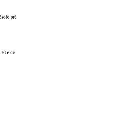
ósofo pré
TEI e de