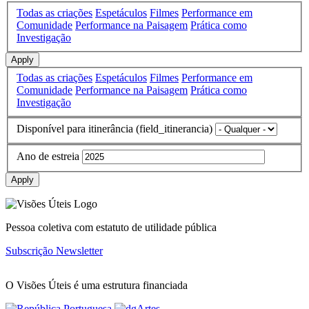
Todas as criações
Espetáculos
Filmes
Performance em
Comunidade
Performance na Paisagem
Prática como
Investigação
Apply
Todas as criações
Espetáculos
Filmes
Performance em
Comunidade
Performance na Paisagem
Prática como
Investigação
Disponível para itinerância (field_itinerancia)
Ano de estreia
Apply
Pessoa coletiva com estatuto de utilidade pública
Subscrição Newsletter
O Visões Úteis é uma estrutura financiada