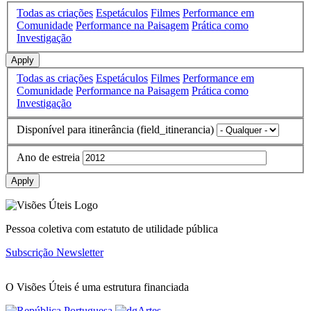
Todas as criações
Espetáculos
Filmes
Performance em
Comunidade
Performance na Paisagem
Prática como
Investigação
Apply
Todas as criações
Espetáculos
Filmes
Performance em
Comunidade
Performance na Paisagem
Prática como
Investigação
Disponível para itinerância (field_itinerancia)
Ano de estreia
Apply
Pessoa coletiva com estatuto de utilidade pública
Subscrição Newsletter
O Visões Úteis é uma estrutura financiada