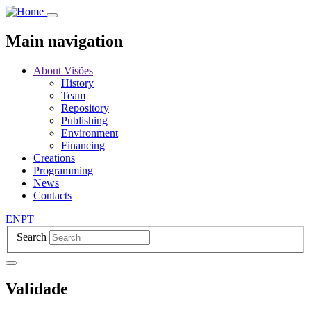
Skip
to
main
Main navigation
content
About Visões
History
Team
Repository
Publishing
Environment
Financing
Creations
Programming
News
Contacts
EN
PT
Search
Validade