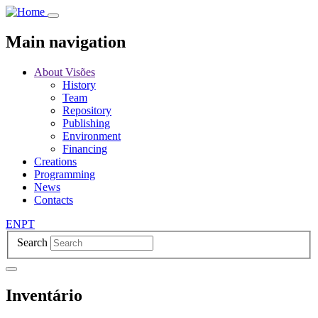
Skip
to
main
Main navigation
content
About Visões
History
Team
Repository
Publishing
Environment
Financing
Creations
Programming
News
Contacts
EN
PT
Search
Inventário