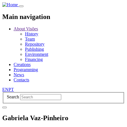
Skip
to
main
Main navigation
content
About Visões
History
Team
Repository
Publishing
Environment
Financing
Creations
Programming
News
Contacts
EN
PT
Search
Gabriela Vaz-Pinheiro