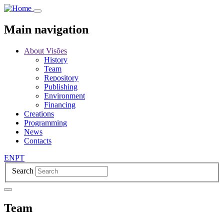
Skip
to
main
Main navigation
content
About Visões
History
Team
Repository
Publishing
Environment
Financing
Creations
Programming
News
Contacts
EN
PT
Search
Team