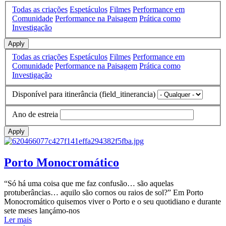
Todas as criações
Espetáculos
Filmes
Performance em
Comunidade
Performance na Paisagem
Prática como
Investigação
Apply
Todas as criações
Espetáculos
Filmes
Performance em
Comunidade
Performance na Paisagem
Prática como
Investigação
Disponível para itinerância (field_itinerancia)
Ano de estreia
Apply
Porto Monocromático
“Só há uma coisa que me faz confusão… são aquelas
protuberâncias… aquilo são cornos ou raios de sol?” Em Porto
Monocromático quisemos viver o Porto e o seu quotidiano e durante
sete meses lançámo-nos
Ler mais