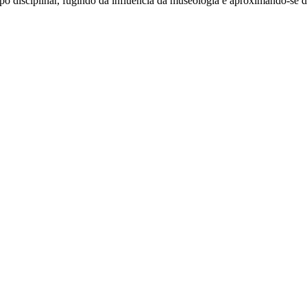
 disciplinar, fugindo da influência da museologia e aproximando-se 