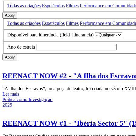
Todas as criações
Espetáculos
Filmes
Performance em Comunidad
Apply
Todas as criações
Espetáculos
Filmes
Performance em Comunidad
Disponível para itinerância (field_itinerancia)
Ano de estreia
Apply
REENACT NOW #2 - "A Ilha dos Escravos"
“A Ilha dos Escravos”, uma peça de teatro, foi criada no século XVII
Ler mais
Prática como Investigação
2025
REENACT NOW #1 - "Ibéria Sector 5" (19