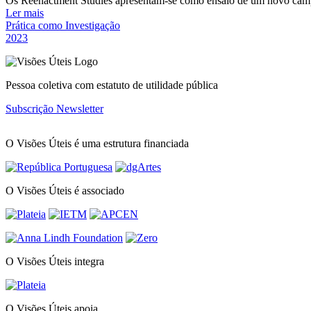
Os Reenactment Studies apresentam-se como ensaio de um novo campo
Ler mais
Prática como Investigação
2023
Pessoa coletiva com estatuto de utilidade pública
Subscrição Newsletter
O Visões Úteis é uma estrutura financiada
O Visões Úteis é associado
O Visões Úteis integra
O Visões Úteis apoia