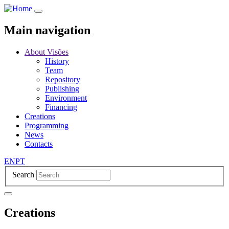
Skip
to
main
Main navigation
content
About Visões
History
Team
Repository
Publishing
Environment
Financing
Creations
Programming
News
Contacts
EN
PT
Search
Creations